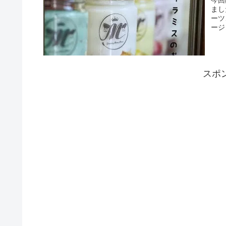
まし
ーツ
ージ
スポ