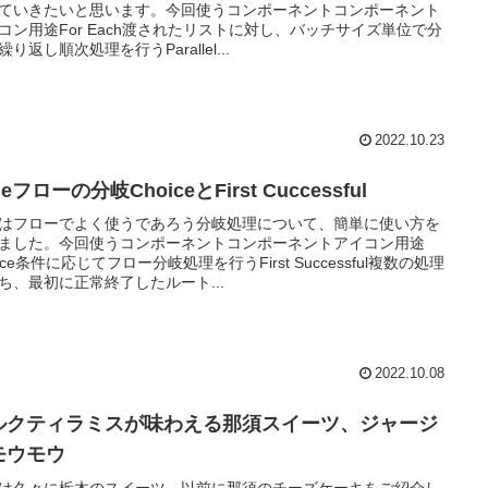
ていきたいと思います。今回使うコンポーネントコンポーネント
コン用途For Each渡されたリストに対し、バッチサイズ単位で分
繰り返し順次処理を行うParallel...
2022.10.23
leフローの分岐ChoiceとFirst Cuccessful
はフローでよく使うであろう分岐処理について、簡単に使い方を
ました。今回使うコンポーネントコンポーネントアイコン用途
oice条件に応じてフロー分岐処理を行うFirst Successful複数の処理
ち、最初に正常終了したルート...
2022.10.08
ルクティラミスが味わえる那須スイーツ、ジャージ
モウモウ
は久々に栃木のスイーツ。以前に那須のチーズケーキをご紹介し