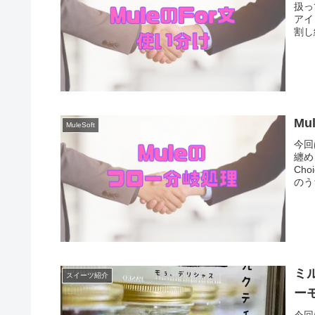
扱っ
アイ
割し
Mu
MuleSoft
今回
纏め
Ch
のう
ミ
スイーツ紹介
ー
今回