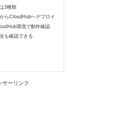
は3種類
udioからCloudHubへデプロイ
oudHub環境で動作確認
況も確認できる
ンサーリンク