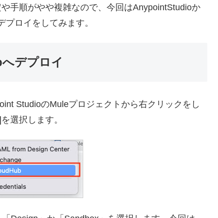
スは設定や手順がやや複雑なので、今回はAnypointStudioか
てデプロイをしてみます。
dHubへデプロイ
int StudioのMuleプロジェクトから右クリックをし
udHub]を選択します。