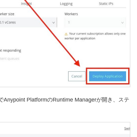
ypoint PlatformのRuntime Managerが開き、ステ