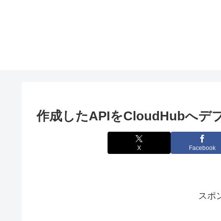
作成したAPIをCloudHubへデ
X
Facebook
スポ