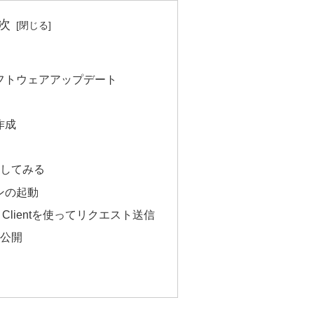
次
ioのソフトウェアアップデート
作成
出してみる
ンの起動
EST Clientを使ってリクエスト送信
を公開