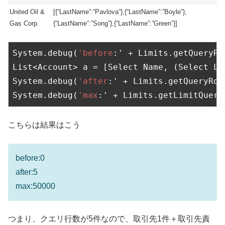
United Oil &
[{“LastName”:”Pavlova”},{“LastName”:”Boyle”},
Gas Corp.
{“LastName”:”Song”},{“LastName”:”Green”}]
System.debug(
'before
:' + Limits.getQueryRow
List<Account> a = [Select Name, (Select La
System.debug(
'after
:' + Limits.getQueryRows
System.debug(
'max
:' + Limits.getLimitQuery
こちらは結果はこう
before:0
after:5
max:50000
つまり、クエリ行数が5件なので、取引先1件＋取引先責