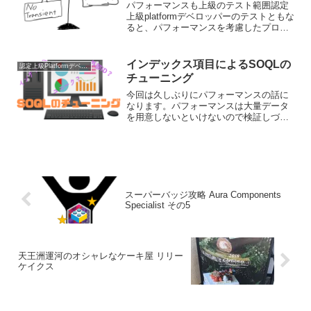
パフォーマンスも上級のテスト範囲認定
上級platformデベロッパーのテストともな
ると、パフォーマンスを考慮したプログ
ラミングについても問われます。ビュー
ステートは135KBと定められており、こ
れを越えるとビューステートエラーが出
インデックス項目によるSOQLの
認定上級Platformデベロッパー
ます。これ...
チューニング
今回は久しぶりにパフォーマンスの話に
なります。パフォーマンスは大量データ
を用意しないといけないので検証しづら
いんですよね。。。なので、机上での学
習がメインとなりますがご了承くださ
い。3つの違いわかりますか？今回のテー
マは、ユニークと外部ID...
スーパーバッジ攻略 Aura Components
Specialist その5
天王洲運河のオシャレなケーキ屋 リリー
ケイクス