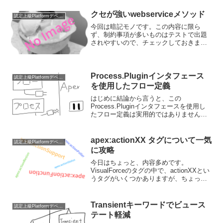
が、内容は前のLightning Comp...
クセが強いwebserviceメソッド
認定上級Platformデベロッパー
今回は暗記モノです。この内容に限ら
ず、制約事項が多いものはテストで出題
されやすいので、チェックしておきまし
ょう。webserviceメソッドとは？カスタ
ムの SOAP Web サービスコールとして
公開するメソッドです。自分で作成した
Apex...
Process.Pluginインタフェース
認定上級Platformデベロッパー
を使用したフロー定義
はじめに結論から言うと、この
Process.Pluginインタフェースを使用し
たフロー定義は実用的ではありません。
なぜなら、先日紹介した
@InvocableMethodアノテーションを使用
したフロー定義の方が上位互換にあた
apex:actionXX タグについて一気
認定上級Platformデベロッパー
り、わざわざPro...
に攻略
今日はちょっと、内容多めです。
VisualForceのタグの中で、actionXXとい
うタグがいくつかありますが、ちょっと
多くてどれがどういう機能かが分からな
くなりますね。それぞれどういう機能な
のかこのページで整理しました。
Transientキーワードでビュース
認定上級Platformデベロッパー
apex:act...
テート軽減