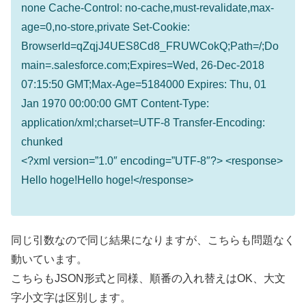
none Cache-Control: no-cache,must-revalidate,max-
age=0,no-store,private Set-Cookie:
BrowserId=qZqjJ4UES8Cd8_FRUWCokQ;Path=/;Do
main=.salesforce.com;Expires=Wed, 26-Dec-2018
07:15:50 GMT;Max-Age=5184000 Expires: Thu, 01
Jan 1970 00:00:00 GMT Content-Type:
application/xml;charset=UTF-8 Transfer-Encoding:
chunked
<?xml version=”1.0″ encoding=”UTF-8″?> <response>
Hello hoge!Hello hoge!</response>
同じ引数なので同じ結果になりますが、こちらも問題なく
動いています。
こちらもJSON形式と同様、順番の入れ替えはOK、大文
字小文字は区別します。