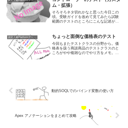
認定上級Platformデベロッパー
ム・拡張）
そろそろネタ切れかなと思った今日この
頃。受験ガイドを改めて見てみたら試験
範囲のテストのところにこんな記述が。
Visualforce コントローラとコントローラ
拡張のテスト方法を説明するコントロー
ラーのテストも試験範囲ということで、
ちょっと面倒な価格表のテスト
認定上級Platformデベロッパー
カスタムコ...
今回もまたテストクラスの分野から。価
格表を扱う商談商品のテストクラスのと
ころがやや複雑なのでやり方をメモ。テ
ストデータの作成が面倒くさい商談商品
を含めたテストデータを作成する場合
は、いくつかの手順を踏む必要がありま
す。手順の説明の前にまずは...
動的SOQLでのバインド変数の使い方
Apex アノテーションをまとめて攻略