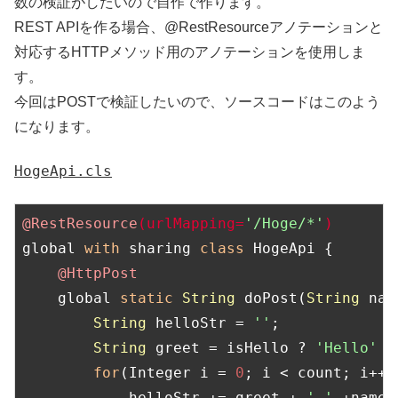
数の検証がしたいので自作で作ります。
REST APIを作る場合、@RestResourceアノテーションと
対応するHTTPメソッド用のアノテーションを使用しま
す。
今回はPOSTで検証したいので、ソースコードはこのよう
になります。
HogeApi.cls
@RestResource
(urlMapping=
'/Hoge/*'
)
global 
with
 sharing 
class
 HogeApi {

@HttpPost
    global 
static
String
 doPost(
String
 nam
String
 helloStr = 
''
;

String
 greet = isHello ? 
'Hello'
 :
for
(Integer i = 
0
; i < count; i++){
            helloStr += greet + 
' '
 +name 