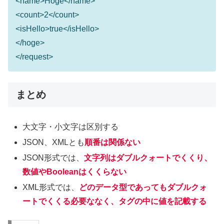
<name>Hoge</name>
<count>2</count>
<isHello>true</isHello>
</hoge>
</request>
まとめ
大文字・小文字は区別する
JSON、XMLとも
順番は関係ない
JSON形式では、
文字列はダブルクォートでくくり、
数値やBooleanはくくらない
XML形式では、
どのデータ型であってもダブルクォ
ートでくくる必要ななく、タグの中に値を記載する