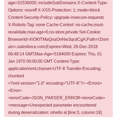
age=31536000; includeSubDomains X-Content-Type-
Options: nosniff X-XSS-Protection: 1; mode=block
Content-Security-Policy: upgrade-insecure-requests
X-Robots-Tag: none Cache-Control: no-cache,must-
revalidate,max-age=0,no-store,private Set-Cookie:
BrowserId=XiOKfTMaQnaOnNw3qcdCgA;Path=/;Dom
ain=.salesforce.com;Expires=Wed, 26-Dec-2018
06:48:14 GMT;Max-Age=5184000 Expires: Thu, 01
Jan 1970 00:00:00 GMT Content-Type:
application/xml;charset=UTF-8 Transfer-Encoding:
chunked
<?xml version=”1.0″ encoding=”UTF-8″?> <Errors>
<Error>
<errorCode>JSON_PARSER_ERROR</errorCode>
<message>Unexpected parameter encountered
during deserialization: ishello at [line:3, column:19]