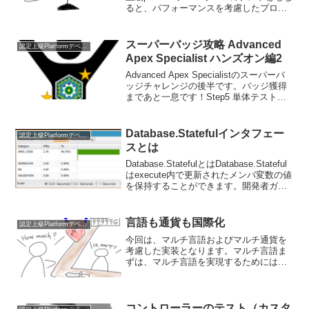
ると、パフォーマンスを考慮したプログ
ラミングについても問われます。ビュー
ステートは135KBと定められており、こ
れを越えるとビューステートエラーが出
スーパーバッジ攻略 Advanced
認定上級Platformデベロッパー
ます。これ...
Apex Specialist ハンズオン編2
Advanced Apex Specialistのスーパーバ
ッジチャレンジの後半です。バッジ獲得
まであと一息です！Step5 単体テストで
テスト範囲を拡大課題翻訳そのシグネチ
ャに従ってTestDataFactoryに新しい
VerifyQua...
Database.Statefulインタフェー
認定上級Platformデベロッパー
スとは
Database.StatefulとはDatabase.Stateful
はexecute内で更新されたメンバ変数の値
を保持することができます。開発者ガイ
ドにも説明があります。実際に使う使用
する場合はバッチクラスと一緒に使いま
す。インタフェー...
言語も通貨も国際化
認定上級Platformデベロッパー
今回は、マルチ言語およびマルチ通貨を
考慮した実装となります。マルチ言語ま
ずは、マルチ言語を実現するためには、
以下の手順を設定する必要があります。
選択可能な言語の設定 トランスレーショ
ンワークベンチの有効化 翻訳言語設定設
定→組織プロファイ...
コントローラーのテスト（カスタ