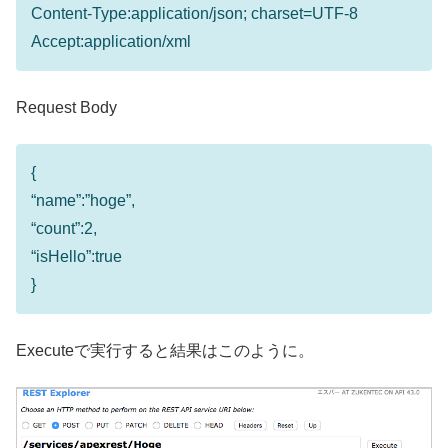
Content-Type:application/json; charset=UTF-8
Accept:application/xml
Request Body
{
“name”:”hoge”,
“count”:2,
“isHello”:true
}
Executeで実行すると結果はこのように。