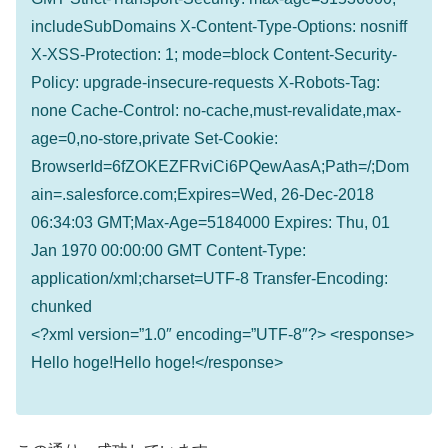
includeSubDomains X-Content-Type-Options: nosniff
X-XSS-Protection: 1; mode=block Content-Security-
Policy: upgrade-insecure-requests X-Robots-Tag:
none Cache-Control: no-cache,must-revalidate,max-
age=0,no-store,private Set-Cookie:
BrowserId=6fZOKEZFRviCi6PQewAasA;Path=/;Dom
ain=.salesforce.com;Expires=Wed, 26-Dec-2018
06:34:03 GMT;Max-Age=5184000 Expires: Thu, 01
Jan 1970 00:00:00 GMT Content-Type:
application/xml;charset=UTF-8 Transfer-Encoding:
chunked
<?xml version=”1.0″ encoding=”UTF-8″?> <response>
Hello hoge!Hello hoge!</response>