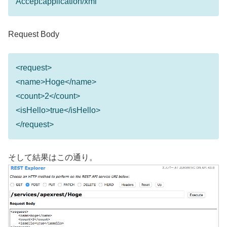
Accept:application/xml
Request Body
<request>
<name>Hoge</name>
<count>2</count>
<isHello>true</isHello>
</request>
そして結果はこの通り。