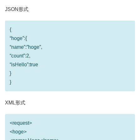
JSON形式
{
“hoge”:{
“name”:”hoge”,
“count”:2,
“isHello”:true
}
}
XML形式
<request>
<hoge>