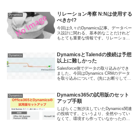
今回はプラグイン登録編です。結論から
言うと...Mac OSから、Dynamicsのプラ
グインを登録させることはで...
リレーション考察 N:Nは使用する
Dynamics
べきか!?
今回は久々のDynamics記事。データベー
ス設計に関わる、基本的なことだけれど
もとても重要な情報です。リレーショナ
ルデータベースでN:Nは禁じ手情報処理試
験など受けている方はご存知かと思いま
すが、データベース設計において、多対
DynamicsとTalendの接続は予想
Dynamics
多というのは...
以上に難しかった
Salesforce側でデータの取り込みができ
ました。今回はDynamics CRMのデータ
を取り込みについて。(先にお断りしてお
きますが、失敗談を盛り込んでいるの
で、内容がグダグダです)いきなり壁にぶ
ち当たる「作り方は分かった、SFDCと...
Dynamics365の試用版のセット
Dynamics
アップ手順
しばらくご無沙汰していたDynamics関連
の投稿です。というより、全然やってい
なくて、環境すら作っていなかったので
いい加減スタート地点に立ちたいと思い
ます。<2020年01月 追記>こちらの記事
は旧UIでの設定のため、情報が古いで
す。最新...