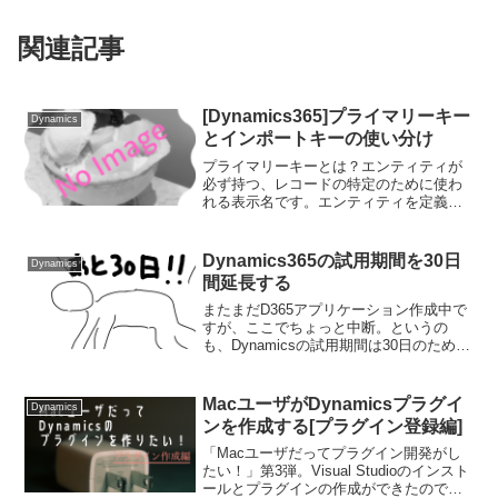
関連記事
[Dynamics365]プライマリーキー
Dynamics
とインポートキーの使い分け
プライマリーキーとは？エンティティが
必ず持つ、レコードの特定のために使わ
れる表示名です。エンティティを定義す
る際に必ずもつ値となります。エンティ
ティのプライマリフィールドタブから設
定する項目となります。プライマリーキ
Dynamics365の試用期間を30日
Dynamics
ーは一度設定すると、変更...
間延長する
またまだD365アプリケーション作成中で
すが、ここでちょっと中断。というの
も、Dynamicsの試用期間は30日のため、
今回は延長の仕方について説明します。
試用期間は30日まで試用版を使っていく
と、期限7日前にMicrosoftからこのよう...
MacユーザがDynamicsプラグイ
Dynamics
ンを作成する[プラグイン登録編]
「Macユーザだってプラグイン開発がし
たい！」第3弾。Visual Studioのインスト
ールとプラグインの作成ができたので、