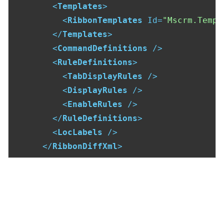
<
Templates
>
<
RibbonTemplates
Id
=
"Mscrm.Templ
</
Templates
>
<
CommandDefinitions
 />
<
RuleDefinitions
>
<
TabDisplayRules
 />
<
DisplayRules
 />
<
EnableRules
 />
</
RuleDefinitions
>
<
LocLabels
 />
</
RibbonDiffXml
>