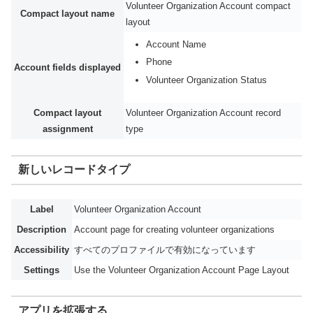
Volunteer Organization Account compact
Compact layout name
layout
Account Name
Phone
Account fields displayed
Volunteer Organization Status
Compact layout
Volunteer Organization Account record
assignment
type
新しいレコードタイプ
Label
Volunteer Organization Account
Description
Account page for creating volunteer organizations
Accessibility
すべてのプロファイルで有効になっています
Settings
Use the Volunteer Organization Account Page Layout
アプリを拡張する