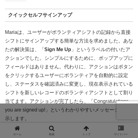
クイックセルフサインアップ
Mariaは、ユーザーがボランティアシフトの記録から直接
シフトにサインアップする簡単な方法を求めました。あな
たの解決策は、「
Sign Me Up
」というラベルの付いたア
クションでした。シンプルにするために、ポップアップに
フィールドはありません。代わりに、アクションはボタン
をクリックするユーザーにボランティアを自動的に設定
し、ステータスを確認済みに変更し、現在表示されている
シフトを新しいレコードのボランティアシフトとして割り
当てます。アクションが完了したら、「Congratulations,
you are signed up!」というわかりやすいメッセージを表
示します。
ホーム
検索
トップ
サイドバー
アプリデータのレポート