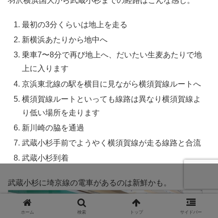
羽沢横浜国大から武蔵小杉までの経路はこんな感じ。
最初の3分くらいは地上を走る
新横浜あたりから地中へ
乗車7〜8分で再び地上へ、だいたい生麦あたりで地
上に入ります
京浜東北線の駅を横目に見ながら横須賀線ルートへ
横須賀線ルートといっても線路は異なり横須賀線よ
り低い場所を走ります
新川崎の脇を通過
武蔵小杉手前でようやく横須賀線が走る線路と合流
武蔵小杉到着
武蔵小杉に埼京線の電車があるのは新鮮かも。
ホーム
検索
トップ
サイドバー