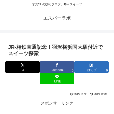
甘党SEの技術ブログ、時々スイーツ
エスパーラボ
JR-相鉄直通記念！羽沢横浜国大駅付近で
スイーツ探索
X
Facebook
はてブ
0
0
LINE
2019.11.30
2019.12.01
スポンサーリンク