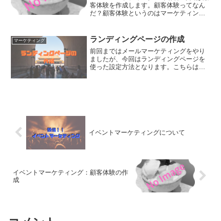
客体験を作成します。顧客体験ってなん
だ？顧客体験というのはマーケティング
のシナリオを示したものです。カスタマ
ージャーニーとも呼ばれます。今まで作
ったセグメントやマーケティングメール
ランディングページの作成
マーケティング
が材料であれば、顧客体...
前回まではメールマーケティングをやり
ましたが、今回はランディングページを
使った設定方法となります。こちらは、
メールマーケティングよりも手順が複雑
ではないため、1回で終わらせます。ラン
ディングページによるマーケティングの
流れランディングページ...
イベントマーケティングについて
イベントマーケティング：顧客体験の作
成