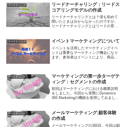
たいと思います。Dynamics 36...
リードナーチャリング：リードス
マーケティング
コアリングモデルの作成
リードナーチャリングとは？僕も初めて
聞いたときは分からなかったのですが、
リードナーチャリングとはリードの育成
のことを指します。マーケティング担当
から営業へ引き渡す時に、リードの精度
の高さが重要になります。つまり、商談
イベントマーケティングについて
マーケティング
に繋がるかどうかというこ...
イベントを活用したマーケティングイベ
ントは重要なマーケティング機会になり
ます。参加者はイベントにより、商品や
サービスの内容を把握しやすくなります
し、企業側は参加者の興味度合いなども
感じやすくなるため、ターゲットの絞り
込みがしやすくなります。...
マーケティングの第一歩ターゲテ
マーケティング
ィング：セグメントの作成
前回はマーケティングにおける概要説明
をしました。今回から実際にDynamics
365 Marketingの機能を使用してみましょ
う。ターゲティングには顧客の選定から
新製品やサービスができた場合は、それ
を売り込む顧客が必要です。顧客と言っ
メールマーケティング:顧客体験
マーケティング
て...
の作成
メールマーケティングの3回目。今回は顧