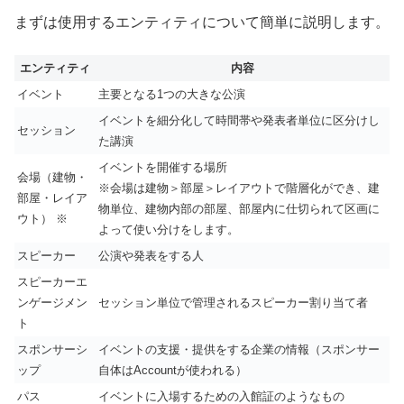
まずは使用するエンティティについて簡単に説明します。
エンティティ
内容
イベント
主要となる1つの大きな公演
イベントを細分化して時間帯や発表者単位に区分けし
セッション
た講演
イベントを開催する場所
会場（建物・
※会場は建物＞部屋＞レイアウトで階層化ができ、建
部屋・レイア
物単位、建物内部の部屋、部屋内に仕切られて区画に
ウト） ※
よって使い分けをします。
スピーカー
公演や発表をする人
スピーカーエ
ンゲージメン
セッション単位で管理されるスピーカー割り当て者
ト
スポンサーシ
イベントの支援・提供をする企業の情報（スポンサー
ップ
自体はAccountが使われる）
パス
イベントに入場するための入館証のようなもの