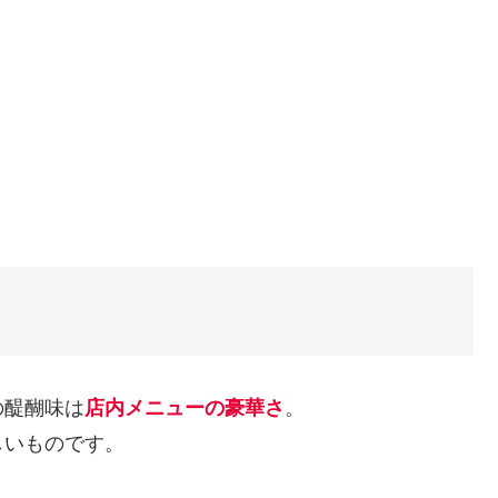
の醍醐味は
店内メニューの豪華さ
。
しいものです。