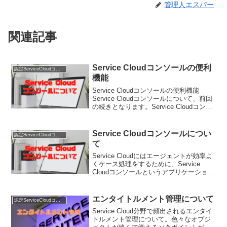
管理人エスパー
関連記事
Service Cloudコンソールの便利
認定ServiceCloudコンサルタント
機能
Service Cloudコンソールの便利機能
Service Cloudコンソールについて、前回
の続きとなります。Service Cloudコンソ
ールはエージェントの効率化をはかるた
めの機能が搭載されており、デフォルト
の機能でもそれなりに効...
Service Cloudコンソールについ
認定ServiceCloudコンサルタント
て
Service Cloudにはエージェントが効率よ
くケース処理をするために、Service
Cloudコンソールというアプリケーション
が用意されています。Service Cloudコン
ソールは通常のService Cloudアプリケー
ション...
エンタイトルメント管理について
認定ServiceCloudコンサルタント
Service Cloud分野で頻出されるエンタイ
トルメント管理について。色々なオブジ