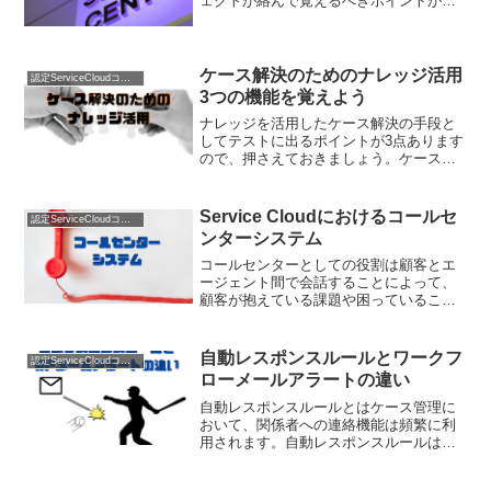
ェクトが絡んで覚えるべきポイントが多
いので、各オブジェクトの役割について
理解しておきましょう。各オブジェクト
の役割Service Cloudのエンタイトル...
ケース解決のためのナレッジ活用
認定ServiceCloudコンサルタント
3つの機能を覚えよう
ナレッジを活用したケース解決の手段と
してテストに出るポイントが3点あります
ので、押さえておきましょう。ケースを
クローズした時に記事を送信コールセン
ター等で発生したケースにおいて、問題
点や質問から解決方法までをケースに記
Service Cloudにおけるコールセ
認定ServiceCloudコンサルタント
録することになりますが...
ンターシステム
コールセンターとしての役割は顧客とエ
ージェント間で会話することによって、
顧客が抱えている課題や困っていること
を解決することが主な役割になります。
主に電話でのやりとりが中心となり、電
話１本あれば、コールセンター自体は成
自動レスポンスルールとワークフ
認定ServiceCloudコンサルタント
り立ちます。ただ、実際は...
ローメールアラートの違い
自動レスポンスルールとはケース管理に
おいて、関係者への連絡機能は頻繁に利
用されます。自動レスポンスルールは、
Webやメールなどからケースを登録した
際に、ケースの登録者に対してメールレ